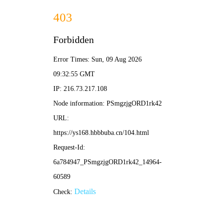
韩剧网
高清免费
首页
电影
电视剧
综艺
动漫
短剧
搜索
🎬 动漫神作 · 斗破苍穹年
番
年番巨制，每周更新，热血不断。
新番热映
最新电影
更多 >